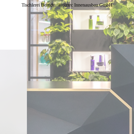
Tischlerei Berndt
Holztec Innenausbau GmbH