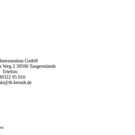
 Innenausbau GmbH
er Weg 2 39590 Tangermünde
Telefon:
39322 95 910
akt@tb-berndt.de
len