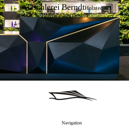
Tischlerei Berndt
Holztec
Innenausbau GmbH
Navigation