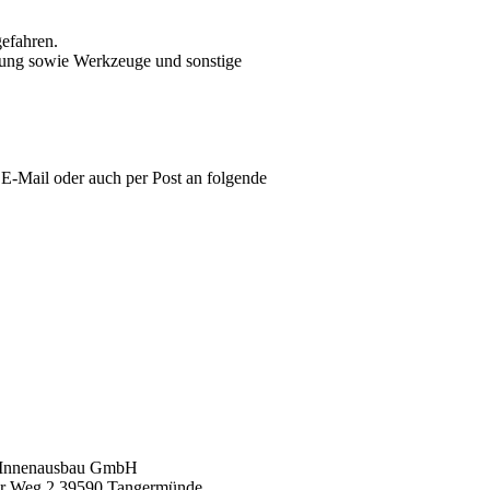
efahren.

dung sowie Werkzeuge und sonstige 
E-Mail oder auch per Post an folgende 
 Innenausbau GmbH
er Weg 2 39590 Tangermünde