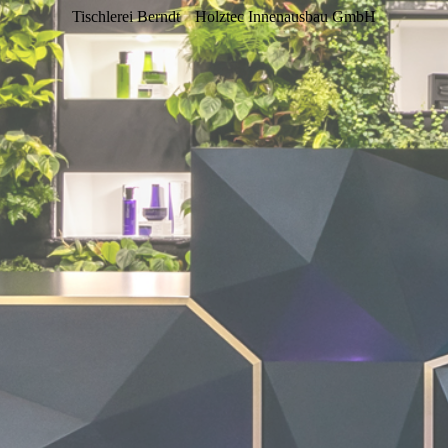
Tischlerei Berndt
Holztec Innenausbau GmbH