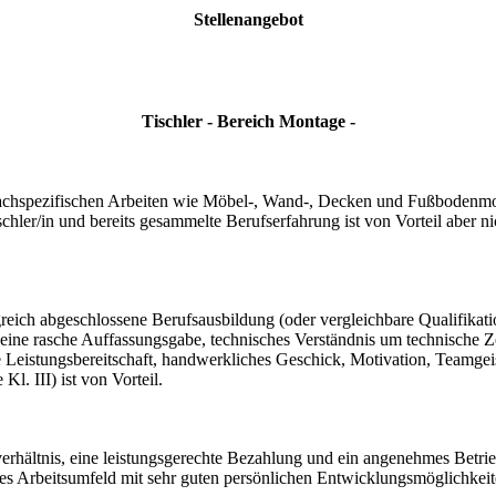
Stellenangebot
Tischler - Bereich Montage -
le fachspezifischen Arbeiten wie Möbel-, Wand-, Decken und Fußbodenmo
hler/in und bereits gesammelte Berufserfahrung ist von Vorteil aber ni
olgreich abgeschlossene Berufsausbildung (oder vergleichbare Qualifikat
ine rasche Auffassungsgabe, technisches Verständnis um technische Z
Leistungsbereitschaft, handwerkliches Geschick, Motivation, Teamgeis
Kl. III) ist von Vorteil.
sverhältnis, eine leistungsgerechte Bezahlung und ein angenehmes Betri
es Arbeitsumfeld mit sehr guten persönlichen Entwicklungsmöglichkeiten