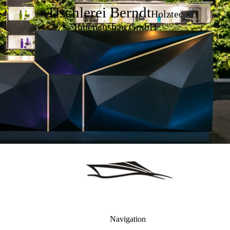
Tischlerei Berndt
Holztec
Innenausbau GmbH
Navigation